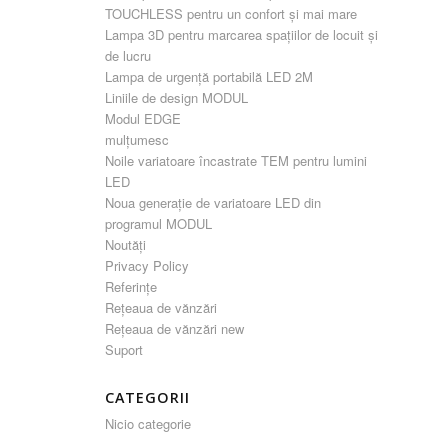
TOUCHLESS pentru un confort și mai mare
Lampa 3D pentru marcarea spațiilor de locuit și
de lucru
Lampa de urgență portabilă LED 2M
Liniile de design MODUL
Modul EDGE
mulțumesc
Noile variatoare încastrate TEM pentru lumini
LED
Noua generație de variatoare LED din
programul MODUL
Noutăți
Privacy Policy
Referințe
Rețeaua de vănzări
Rețeaua de vănzări new
Suport
CATEGORII
Nicio categorie