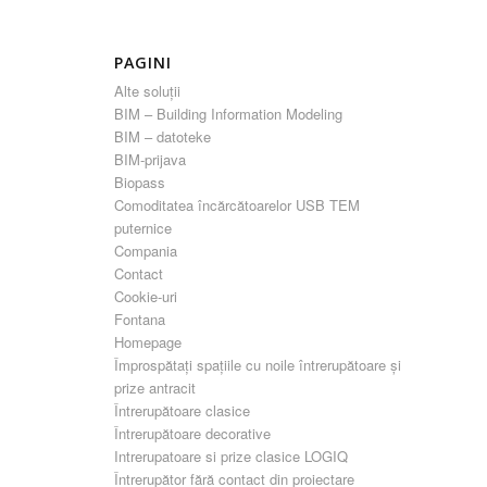
PAGINI
Alte soluții
BIM – Building Information Modeling
BIM – datoteke
BIM-prijava
Biopass
Comoditatea încărcătoarelor USB TEM
puternice
Compania
Contact
Cookie-uri
Fontana
Homepage
Împrospătați spațiile cu noile întrerupătoare și
prize antracit
Întrerupătoare clasice
Întrerupătoare decorative
Intrerupatoare si prize clasice LOGIQ
Întrerupător fără contact din proiectare