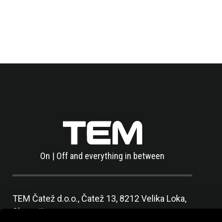
On | Off and everything in between
TEM Čatež d.o.o.,
Čatež 13, 8212 Velika Loka,
Slovenija