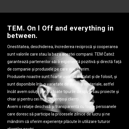
TEM. On l Off and everything in
between.
Onestitatea, deschiderea, încrederea reciprocă şi cooperarea
sunt valorile care stau la baza acestei companii. TEM Čatež
garantează partenerilor săi o experienţă pozitivă şi directă faţă
de companie şi produsele pe care vi le oferim.
Produsele noastre sunt foarte uşor de instalat şi de folosit, şi
sunt disponibile într-o varietate de culori şi materiale, astfel
încât avem soluţii pentru toate tipurile de spaţii sau proiecte şi
chiar și pentru cei mai pretențioși clienți.
Avem o relaţie deschisă şi transparentă cu toate persoanele
care doresc să participe la procesele zilnice de lucru şi ne
mândrim că oferim experienţe plăcute în utilizare tuturor
clienţilor noştri.