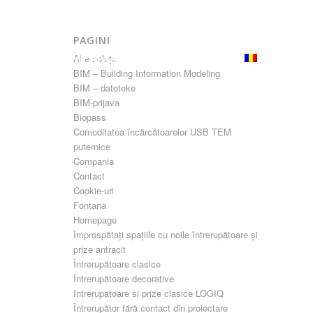
PAGINI
ÂNZĂRI
COMPANIA
CONTACT
RO
Alte soluții
BIM – Building Information Modeling
BIM – datoteke
BIM-prijava
Biopass
Comoditatea încărcătoarelor USB TEM
puternice
Compania
Contact
Cookie-uri
Fontana
Homepage
Împrospătați spațiile cu noile întrerupătoare și
prize antracit
Întrerupătoare clasice
Întrerupătoare decorative
Intrerupatoare si prize clasice LOGIQ
Întrerupător fără contact din proiectare