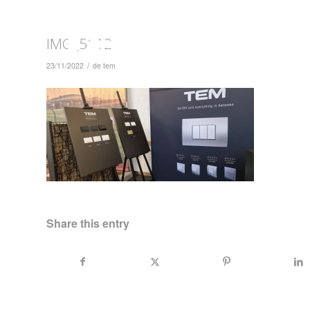
IMG_5112
/
23/11/2022
de
tem
On | Off and everything in between
Share this entry