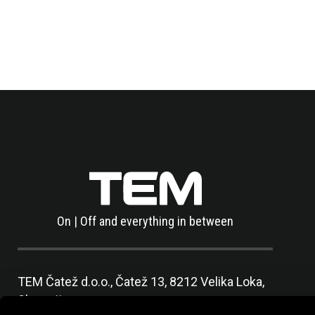
On | Off and everything in between
TEM Čatež d.o.o.,
Čatež 13, 8212 Velika Loka,
Slovenija