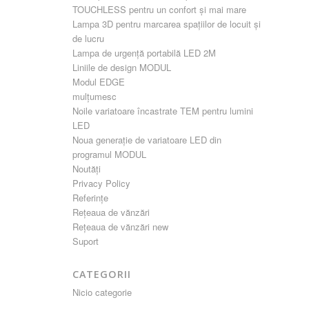
TOUCHLESS pentru un confort și mai mare
Lampa 3D pentru marcarea spațiilor de locuit și
de lucru
Lampa de urgență portabilă LED 2M
Liniile de design MODUL
Modul EDGE
mulțumesc
Noile variatoare încastrate TEM pentru lumini
LED
Noua generație de variatoare LED din
programul MODUL
Noutăți
Privacy Policy
Referințe
Rețeaua de vănzări
Rețeaua de vănzări new
Suport
CATEGORII
Nicio categorie